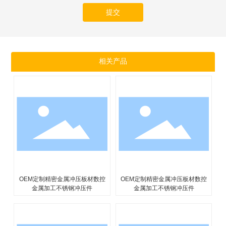
提交
相关产品
控
定制金属弯曲激光切割零件 不锈
定制金属弯曲激光切割零件 不锈
钢铝焊接服务加工碳板金属制造
钢铝焊接服务加工碳板金属制造