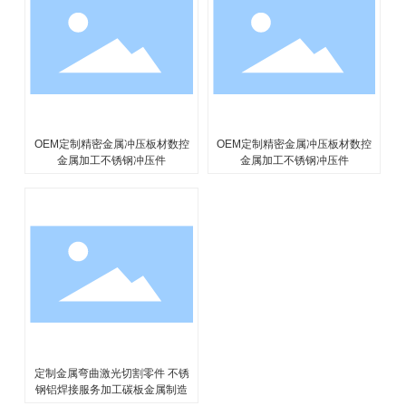
控
定制金属弯曲激光切割零件 不锈
定制金属弯曲激光切割零件 不锈
钢铝焊接服务加工碳板金属制造
钢铝焊接服务加工碳板金属制造
高精度五轴数控金属加工铣削不
锈钢黄铜铝钛数控车削机械部件